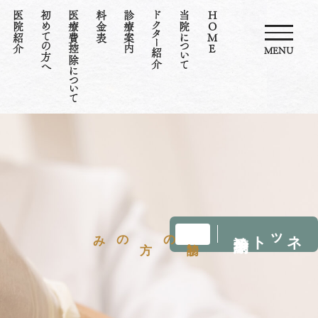
医院紹介
初めての方へ
医療費控除について
料金表
診療案内
ドクター紹介
当院について
HOME
MENU
ネット診療予約
のみ
の
初診
方