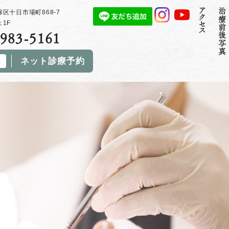
アクセス
治療前後写真
区十日市場町868-7
1F
983-5161
ネット診療予約
み