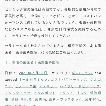
セラミック歯の値段は高額ですが、長期的な使用が可能で
審美性が高く、虫歯のリスクが低いことから、コストパフ
ォーマンスに優れているといえるでしょう。虫歯や歯周病
などのリスクを低減し、健康な口内環境を維持するため
に、セラミック治療を検討してください。
セラミック歯を検討されている方は、横浜市緑区にある歯
医者「礒部歯科医院」にお気軽にご相談ください。
十日市場の歯医者｜礒部歯科医院
日付：
2023年7月18日
カテゴリ：
歯のコラム
and
tagged
オールセラミック
,
コストパフォーマンス
,
ジルコ
ニア
,
セラミック歯
,
デメリット
,
ハイブリッドセラミック
,
メタルタトゥー
,
メタルボンド
,
メリット
,
リスク
,
保険適
用
,
値段
,
割れる
,
歯周病
,
歯科用プラスチック
,
経年劣化
,