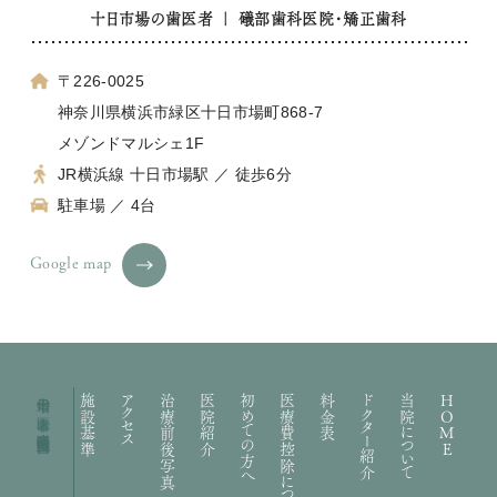
十日市場の歯医者 ｜ 礒部歯科医院・矯正歯科
〒226-0025
神奈川県横浜市緑区十日市場町868-7
メゾンドマルシェ1F
JR横浜線 十日市場駅 ／ 徒歩6分
駐車場 ／ 4台
Google map
十日市場の歯医者｜礒部歯科医院・矯正歯科
施設基準
アクセス
治療前後写真
医院紹介
初めての方へ
医療費控除について
料金表
ドクター紹介
当院について
HOME