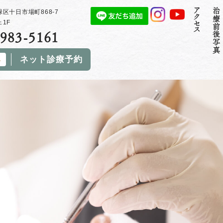
アクセス
治療前後写真
区十日市場町868-7
1F
983-5161
ネット診療予約
み