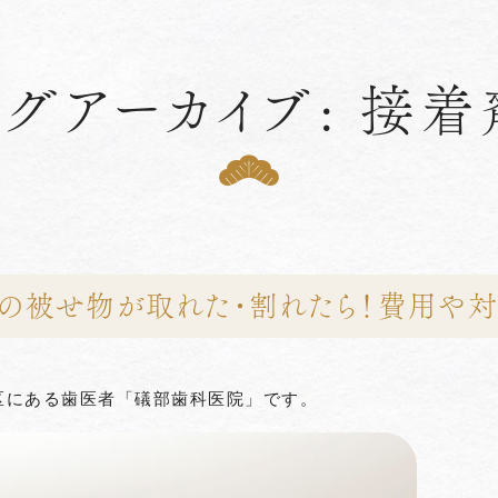
タグアーカイブ: 接着
トの被せ物が取れた・割れたら！費用や
区にある歯医者「礒部歯科医院」です。