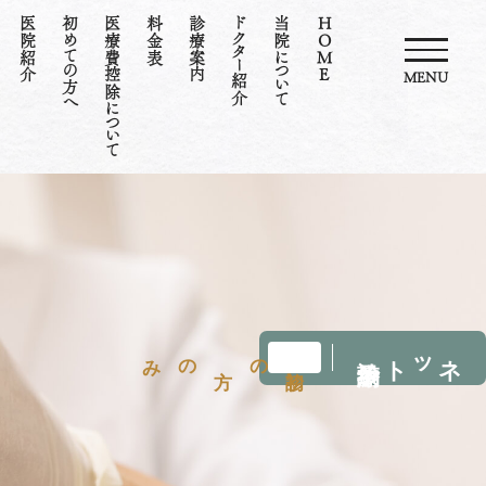
医院紹介
初めての方へ
医療費控除について
料金表
診療案内
ドクター紹介
当院について
HOME
MENU
ネット診療予約
のみ
の
初診
方