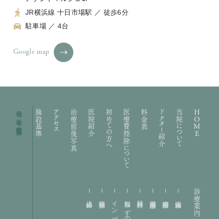
JR横浜線 十日市場駅 ／ 徒歩6分
駐車場 ／ 4台
Google map
十日市場の歯医者｜礒部歯科医院・矯正歯科
施設基準
アクセス
治療前後写真
医院紹介
初めての方へ
医療費控除について
料金表
ドクター紹介
当院について
HOME
診療案内
小児歯科
根管治療
インプラント
親知らずの抜歯
口腔外科
歯周病治療
精密治療
虫歯治療