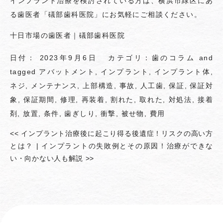
インプラント治療を検討されている方は、横浜市緑区にあ
る歯医者「礒部歯科医院」にお気軽にご相談ください。
十日市場の歯医者｜礒部歯科医院
日付：
2023年9月6日
カテゴリ：
歯のコラム
and
tagged
アバットメント
,
インプラント
,
インプラント体
,
ネジ
,
メンテナンス
,
上部構造
,
事故
,
人工歯
,
保証
,
保証対
象
,
保証期間
,
修理
,
再装着
,
割れた
,
取れた
,
対処法
,
接着
剤
,
放置
,
条件
,
歯ぎしり
,
衝撃
,
被せ物
,
費用
<<
インプラント治療後に起こり得る後遺症！リスクの高い方
とは？
|
インプラントの失敗例とその原因！治療ができな
い・向かない人も解説
>>