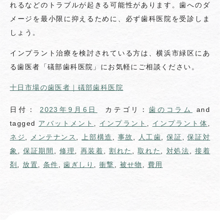
れるなどのトラブルが起きる可能性があります。歯へのダ
メージを最小限に抑えるために、必ず歯科医院を受診しま
しょう。
インプラント治療を検討されている方は、横浜市緑区にあ
る歯医者「礒部歯科医院」にお気軽にご相談ください。
十日市場の歯医者｜礒部歯科医院
日付：
2023年9月6日
カテゴリ：
歯のコラム
and
tagged
アバットメント
,
インプラント
,
インプラント体
,
ネジ
,
メンテナンス
,
上部構造
,
事故
,
人工歯
,
保証
,
保証対
象
,
保証期間
,
修理
,
再装着
,
割れた
,
取れた
,
対処法
,
接着
剤
,
放置
,
条件
,
歯ぎしり
,
衝撃
,
被せ物
,
費用