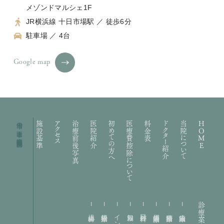
メゾンドマルシェ1F
JR横浜線 十日市場駅 ／ 徒歩6分
駐車場 ／ 4台
Google map
十日市場の歯医者｜礒部歯科医院・矯正歯科
施設基準
アクセス
治療前後写真
医院紹介
初めての方へ
医療費控除について
料金表
ドクター紹介
当院について
HOME
診療案内
小児歯科
根管治療
親知らずの抜歯
口腔外科
歯周病治療
精密治療
虫歯治療