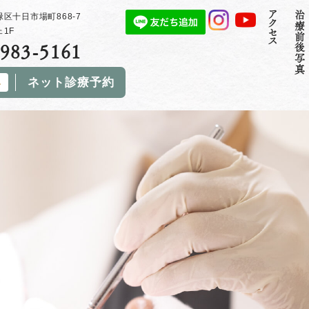
アクセス
治療前後写真
区十日市場町868-7
1F
983-5161
ネット診療予約
み