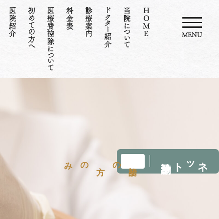
医院紹介
初めての方へ
医療費控除について
料金表
診療案内
ドクター紹介
当院について
HOME
MENU
ネット診療予約
のみ
の
初診
方