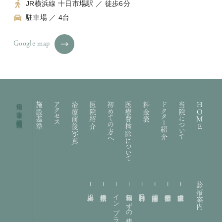
JR横浜線 十日市場駅 ／ 徒歩6分
駐車場 ／ 4台
Google map
十日市場の歯医者｜礒部歯科医院・矯正歯科
施設基準
アクセス
治療前後写真
医院紹介
初めての方へ
医療費控除について
料金表
ドクター紹介
当院について
HOME
診療案内
小児歯科
根管治療
インプラント
親知らずの抜歯
口腔外科
歯周病治療
精密治療
虫歯治療