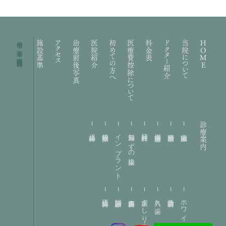
十日市場の歯医者｜礒部歯科医院・矯正歯科
施設基準
アクセス
治療前後写真
医院紹介
初めての方へ
医療費控除について
料金表
ドクター紹介
当院について
HOME
診療案内
小児歯科
根管治療
インプラント
親知らずの抜歯
口腔外科
歯周病治療
精密治療
虫歯治療
矯正歯科
訪問診療
審美歯科
歯ぎしり・噛み合わせ
入れ歯
予防歯科
ホワイトニング