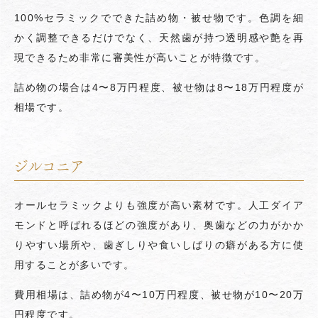
100%セラミックでできた詰め物・被せ物です。色調を細
かく調整できるだけでなく、天然歯が持つ透明感や艶を再
現できるため非常に審美性が高いことが特徴です。
詰め物の場合は4〜8万円程度、被せ物は8〜18万円程度が
相場です。
ジルコニア
オールセラミックよりも強度が高い素材です。人工ダイア
モンドと呼ばれるほどの強度があり、奥歯などの力がかか
りやすい場所や、歯ぎしりや食いしばりの癖がある方に使
用することが多いです。
費用相場は、詰め物が4〜10万円程度、被せ物が10〜20万
円程度です。