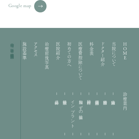
Google map
十日市場の歯医者｜礒部歯科医院・矯正歯科
施設基準
アクセス
治療前後写真
医院紹介
初めての方へ
医療費控除について
料金表
ドクター紹介
当院について
HOME
診療案内
小児歯科
根管治療
インプラント
親知らずの抜歯
口腔外科
歯周病治療
精密治療
虫歯治療
矯正歯科
訪問診療
審美歯科
予防歯科