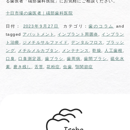
る歯医者「礒部歯科医院」にお気軽にご相談ください。
十日市場の歯医者｜礒部歯科医院
日付：
2023年9月27日
カテゴリ：
歯のコラム
and
tagged
アバットメント
,
インプラント周囲炎
,
インプラン
ト治療
,
ジメチルサルファイド
,
デンタルフロス
,
ブラッシ
ング
,
メチルメルカプタン
,
メンテナンス
,
乾燥
,
人工歯根
,
口臭
,
口臭測定器
,
歯ブラシ
,
歯周病
,
歯間ブラシ
,
硫化水
素
,
磨き残し
,
舌苔
,
花粉症
,
虫歯
,
顎関節症